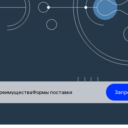
Запр
реимущества
Формы поставки