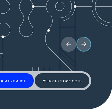
осить пилот
Узнать стоимость