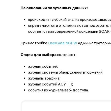
На основании полученных данных:
происходит глубокий анализ произошедших с
определяются и отслеживаются подозритель
соответствия современной концепции SOAR (Se
При настройке
UserGate NGFW
администратор мож
Опции для выбора
включают:
журнал событий;
журнал системы обнаружения вторжений;
журналы трафика;
журнал событий АСУ ТП;
события из журнала веб-доступа.