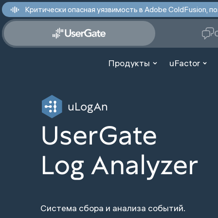
Критически опасная уязвимость в Adobe ColdFusion,
Продукты
uFactor
uLogAn
UserGate
Log Analyzer
Система сбора и анализа событий.