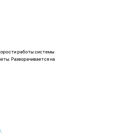
корости работы системы
еты. Разворачивается на
W
.