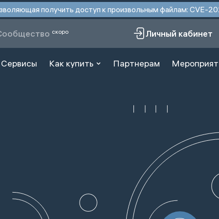
 позволяющая получить доступ к произвольным файлам: CVE-
скоро
Сообщество
Личный кабинет
Сервисы
Как купить
Партнерам
Мероприят