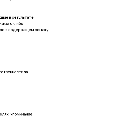
кшие в результате
 какого-либо
сурсе, содержащем ссылку
тственности за
елях. Упоминание