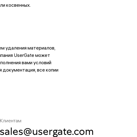
ли косвенных.
ем удаления материалов,
омпания UserGate может
ыполнения вами условий
я документация, все копии
Клиентам
sales@usergate.com