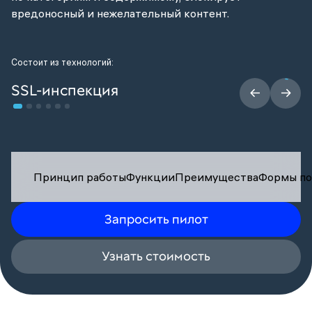
вредоносный и нежелательный контент.
Состоит из технологий:
SSL-инспекция
Принцип работы
Функции
Преимущества
Формы по
Запросить пилот
Узнать стоимость