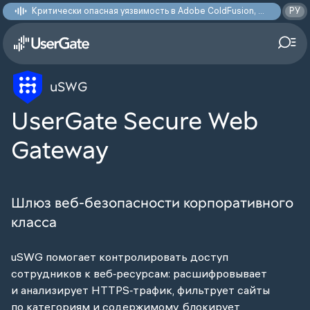
Критически опасная уязвимость в Adobe ColdFusion, позволяющая получить доступ к произвольным файлам: CVE-2026-48282
РУ
uSWG
UserGate Secure Web
Gateway
Шлюз веб-безопасности корпоративного
класса
uSWG помогает контролировать доступ
сотрудников к веб‑ресурсам: расшифровывает
и анализирует HTTPS‑трафик, фильтрует сайты
по категориям и содержимому, блокирует