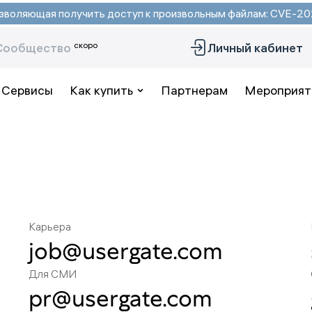
 позволяющая получить доступ к произвольным файлам: CVE-
скоро
Сообщество
Личный кабинет
Сервисы
Как купить
Партнерам
Мероприят
Карьера
job@usergate.com
Для СМИ
pr@usergate.com