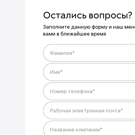
Остались вопросы?
Заполните данную форму и наш мен
вами в ближайшее время
Фамилия*
Имя*
Номер телефона*
Запрос отправлен
Рабочая электронная почта*
Что-то пошло не так
Менеджер рассмотрит заявку и с
Название компании*