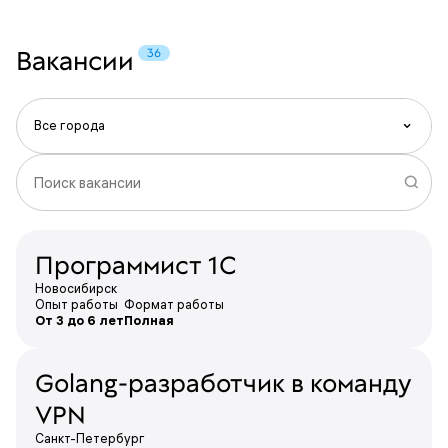
Вакансии
Все города
Все города
Минск
Москва
Программист 1С
Новосибирск
Новосибирск
Санкт-Петербург
Опыт работы
Формат работы
От 3 до 6 лет
Полная
Golang-разработчик в команду
VPN
Санкт-Петербург