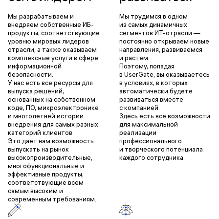
Мы разрабатываем и
Мы трудимся в одном
внедряем собственные ИБ-
из самых динамичных
продукты, соответствующие
сегментов ИТ-отрасли —
уровню мировых лидеров
постоянно открываем новые
отрасли, а также оказываем
направления, развиваемся
комплексные услуги в сфере
и растем.
информационной
Поэтому, попадая
безопасности.
в UserGate, вы оказываетесь
У нас есть все ресурсы для
в условиях, в которых
выпуска решений,
автоматически будете
основанных на собственном
развиваться вместе
коде, ПО, микроэлектронике
с компанией.
и многолетней истории
Здесь есть все возможности
внедрения для самых разных
для максимальной
категорий клиентов.
реализации
Это дает нам возможность
профессионального
выпускать на рынок
и творческого потенциала
высокопроизводительные,
каждого сотрудника.
многофункциональные и
эффективные продукты,
соответствующие всем
самым высоким и
современным требованиям.