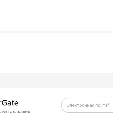
ны на новости
rGate
Электронная почта*
дуктах, наших