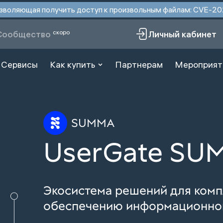
 позволяющая получить доступ к произвольным файлам: CVE-
скоро
Сообщество
Личный кабинет
Сервисы
Как купить
Партнерам
Мероприят
SUMMA
UserGate SU
Экосистема решений для комп
обеспечению информационно