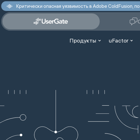
Критически опасная уязвимость в Adobe ColdFusion,
Продукты
uFactor