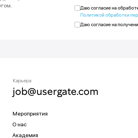
на адрес {{email}}.
угом.
 в любой момент.
Даю согласие на обработ
ак
Политикой обработки пе
Даю согласие на получен
е раз позднее.
Карьера
job@usergate.com
Мероприятия
О нас
Академия