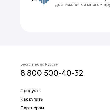
Новости будут приходить 
достижениях и многом др
Отменить подписку можно
Что-то пошло не т
Пожалуйста, попробуйте ещ
Бесплатно по России
8 800 500-40-32
Продукты
Как купить
Партнерам