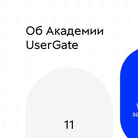
Об Академии
UserGate
з
11