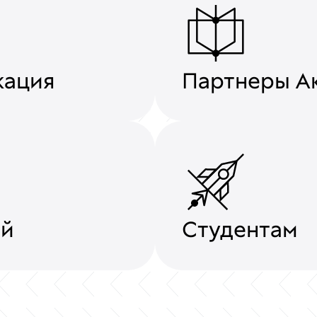
кация
Партнеры А
ей
Студентам