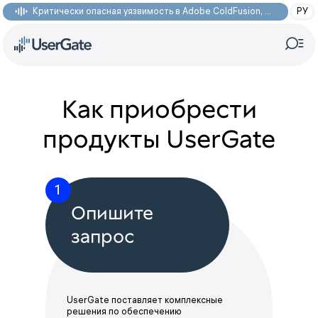
Критически опасная уязвимость в Adobe ColdFusion, позволяющая получить доступ к произвольным файлам: CVE-2026-48282
РУ
Как приобрести
продукты UserGate
1
Опишите
запрос
UserGate поставляет комплексные
решения по обеспечению