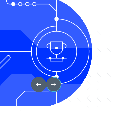
rGate
 UserGate