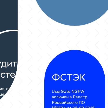
удит
истем ИБ
ФСТЭК
из, оценка и
UserGate NGFW
мендации по
включен в Реестр
шению защиты
Российского ПО
рмационных систем
№1194 от 05.09.2016