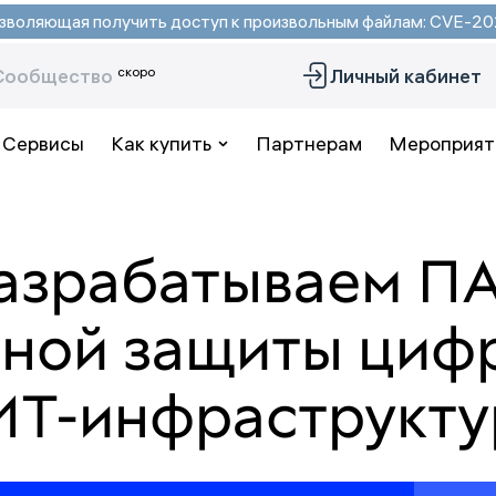
 позволяющая получить доступ к произвольным файлам: CVE-
скоро
Сообщество
Личный кабинет
Сервисы
Как купить
Партнерам
Мероприят
азрабатываем П
сной защиты циф
ИТ-инфраструкт