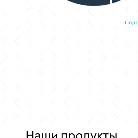
и да
внут
Подр
Наши продукты