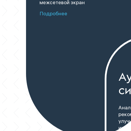
межсетевой экран
Подробнее
А
с
Анал
реко
улуч
инфо