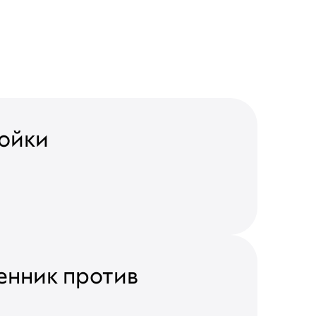
ройки
енник против