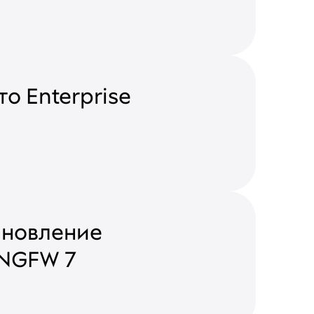
о Enterprise
ановление
 NGFW 7