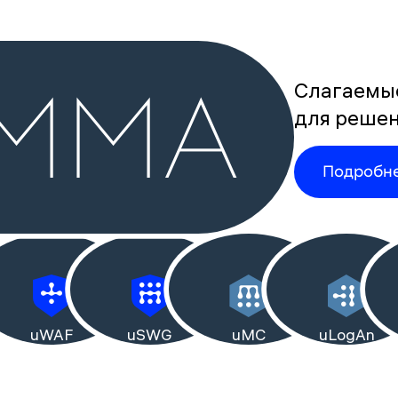
MMA
Слагаемые
для решен
Подробн
uWAF
uSWG
uMC
uLogAn