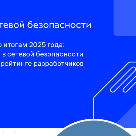
етевой безопасности
новация»
 C100
тификация по продуктам Use
 итогам 2025 года:
уктуру с выгодой до 25%
ение по администрированию продуктов
 в сетевой безопасности
 рейтинге разработчиков