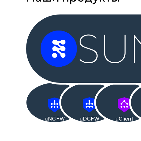
SU
uNGFW
uDCFW
uClient