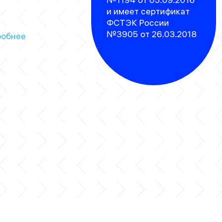
нных от внешних и
и имеет сертификат
ренних угроз
ФСТЭК России
№3905 от 26.03.2018
обнее