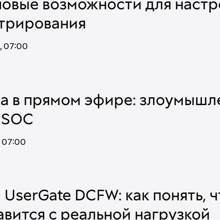
 новые возможности для наст
трирования
,
07:00
а в прямом эфире: злоумышл
 SOC
,
07:00
UserGate DCFW: как понять, чт
вится с реальной нагрузкой