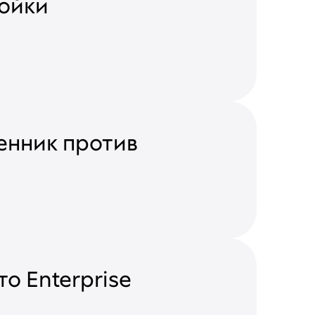
ройки
енник против
о Enterprise