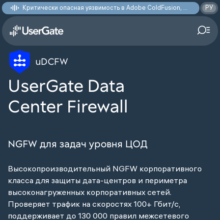
Критически опасная уязвимость в Adobe ColdFusion, позволяющая получить доступ к произвольным файлам: CVE-2026-48282
РУ
uDCFW
UserGate Data
Center Firewall
NGFW для задач уровня ЦОД
Высокопроизводительный NGFW корпоративного
класса для
защиты
дата-центров и периметра
высоконагруженных корпоративных
сетей.
Проверяет трафик на скоростях 100+ Гбит/с,
поддерживает до
130 000
правил межсетевого