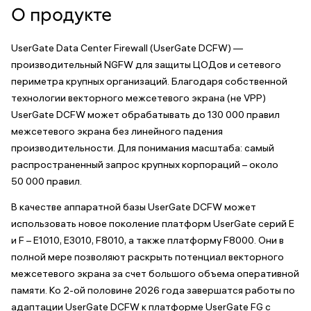
О продукте
UserGate Data Center Firewall (UserGate DCFW) —
производительный NGFW для защиты ЦОДов и сетевого
периметра крупных организаций. Благодаря собственной
технологии векторного межсетевого экрана (не VPP)
UserGate DCFW может обрабатывать до 130 000 правил
межсетевого экрана без линейного падения
производительности. Для понимания масштаба: самый
распространенный запрос крупных корпораций – около
50 000 правил.
В качестве аппаратной базы UserGate DCFW может
использовать новое поколение платформ UserGate серий E
и F – E1010, E3010, F8010, а также платформу F8000. Они в
полной мере позволяют раскрыть потенциал векторного
межсетевого экрана за счет большого объема оперативной
памяти. Ко 2-ой половине 2026 года завершатся работы по
адаптации UserGate DCFW к платформе UserGate FG с