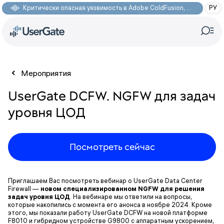
Критически опасная уязвимость в Adobe ColdFusion, позволяющая получить доступ к произвольным файлам: CVE-2026-48282
РУ
Мероприятия
UserGate DCFW. NGFW для задач
уровня ЦОД
Посмотреть сейчас
Приглашаем Вас посмотреть вебинар о UserGate Data Center
Firewall —
новом специализированном NGFW для решения
задач уровня ЦОД
. На вебинаре мы ответили на вопросы,
которые накопились с момента его анонса в ноябре 2024. Кроме
этого, мы показали работу UserGate DCFW на новой платформе
F8010 и гибридном устройстве G9800 с аппаратным ускорением,