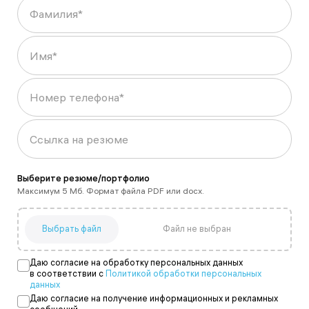
Фамилия*
Отклик отправлен
Что-то пошло не так
Имя*
Изучим резюме и вернёмся с ответом, если Ваша
Пожалуйста, попробуйте еще раз позднее.
кандидатура подходит для данной вакансии.
Номер телефона*
Ссылка на резюме
Выберите резюме/портфолио
Максимум 5 Мб. Формат файла PDF или docx.
Выбрать файл
Даю согласие на обработку персональных данных
в соответствии с
Политикой обработки персональных
данных
Даю согласие на получение информационных и рекламных