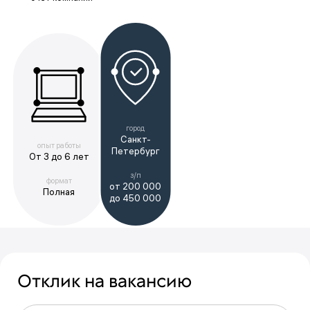
город
Санкт-
опыт работы
Петербург
От 3 до 6 лет
з/п
формат
от 200 000
Полная
до 450 000
Отклик на вакансию