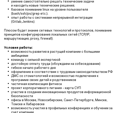
умение самостоятельно решать технические задачи
и находить новые технические решения;
базовое понимание linux на уровне пользователя
(bash/ssh/ps/grep etc.);
опыт работы с системами непрерывной интеграции
(Gitlab,Jenkins).
Плюсом будет знание сетевых технологий и протоколов, понимание
принципов конфигурирования локальных сетей (
TCP/IP
,
маршрутизация, proxy, firewall).
Условия работы:
возможность развития в растущей компании с большими
амбициями
команду с сильной экспертизой
достойную оплату труда (обсуждаем на собеседовании)
гибкое начало рабочего дня
оформление в соответствии с трудовым законодательством РФ
ДМС со стоматологией и возможностью подключения к
программе своих детей и родственников
частичная компенсация фитнеса
проект корпоративного питания - карта СУП
участие в создании инновационных продуктов информационной
безопасности
офисы в Москве, Новосибирские, Санкт-Петербурге, Минске,
Томске и Хабаровске
возможность участия в профильных конференциях и обучении за
счет компании