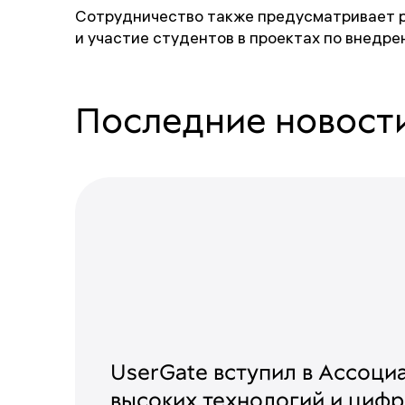
Сотрудничество также предусматривает р
и участие студентов в проектах по внедре
Последние новост
UserGate вступил в Ассоц
высоких технологий и циф