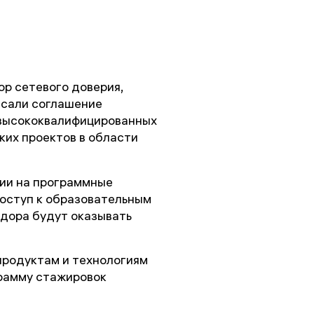
р сетевого доверия,
исали соглашение
 высококвалифицированных
ких проектов в области
зии на программные
доступ к образовательным
ндора будут оказывать
продуктам и технологиям
грамму стажировок