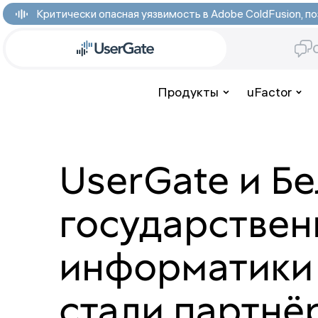
Критически опасная уязвимость в Adobe ColdFusion,
Продукты
uFactor
UserGate и Б
государствен
информатики
стали партнё