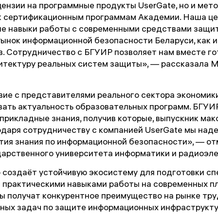
ензии на программные продукты UserGate, но и мет
 к сертификационным программам Академии. Наша ц
ие навыки работы с современными средствами защит
Рынок информационной безопасности Беларуси, как и
 Сотрудничество с БГУИР позволяет нам вместе го
рхитектуру реальных систем защиты», — рассказала 
ие с представителями реального сектора экономики
вать актуальность образовательных программ. БГУИ
прикладные знания, получив которые, выпускник ма
одаря сотрудничеству с компанией UserGate мы над
тия знания по информационной безопасности», — от
арственного университета информатики и радиоэле
о создаёт устойчивую экосистему для подготовки с
 практическими навыками работы на современных п
ы получат конкурентное преимущество на рынке тру
ьных задач по защите информационных инфраструкту