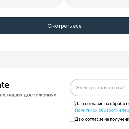
Смотреть все
 на новости
ate
Электронная почта*
ах, наших достижениях
рес {{email}}.
юбой момент.
Даю согласие на обработ
Политикой обработки пе
Даю согласие на получен
аз позднее.