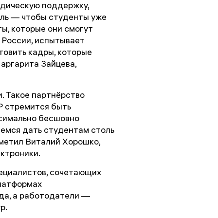
одическую поддержку,
ель — чтобы студенты уже
ы, которые они смогут
 России, испытывает
товить кадры, которые
Маргарита Зайцева,
. Такое партнёрство
Р стремится быть
ксимально бесшовно
еемся дать студентам столь
метил Виталий Хорошко,
ктроники.
пециалистов, сочетающих
латформах
да, а работодатели —
р.