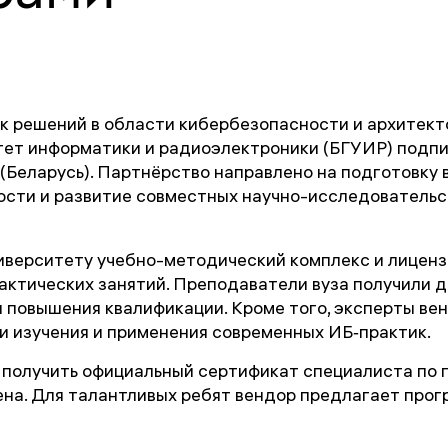
к решений в области кибербезопасности и архитекто
тет информатики и радиоэлектроники (БГУИР) подп
(Беларусь). Партнёрство направлено на подготовку
сти и развитие совместных научно-исследовательс
иверситету учебно-методический комплекс и лицен
актических занятий. Преподаватели вуза получили 
 повышения квалификации. Кроме того, эксперты ве
 изучения и применения современных ИБ‑практик.
 получить официальный сертификат специалиста по 
ена. Для талантливых ребят вендор предлагает про