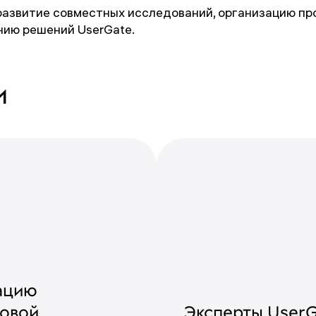
азвитие совместных исследований, организацию пр
нию решений UserGate.
и
иацию
ровой
Эксперты UserG