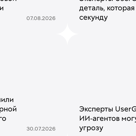
и
деталь, которая
секунду
07.08.2026
чили
ерной
Эксперты UserGa
го
ИИ‑агентов мог
угрозу
30.07.2026