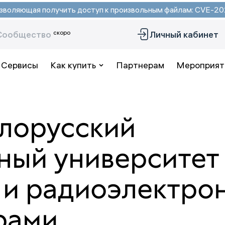
 позволяющая получить доступ к произвольным файлам: CVE-
скоро
Сообщество
Личный кабинет
Сервисы
Как купить
Партнерам
Мероприят
елорусский
ный университет
 и радиоэлектро
рами