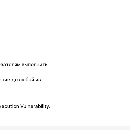
ователям выполнить
ение до любой из
ution Vulnerability.