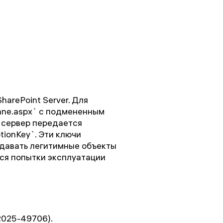
arePoint Server. Для
ane.aspx` с подмененным
а сервер передается
tionKey`. Эти ключи
здавать легитимные объекты
ся попытки эксплуатации
2025-49706).