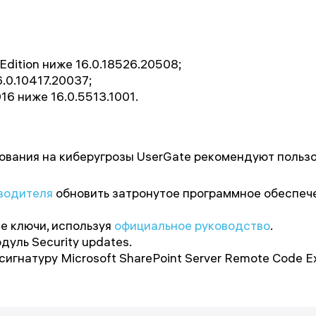
 Edition ниже 16.0.18526.20508;
6.0.10417.20037;
016 ниже 16.0.5513.1001.
ования на киберугрозы UserGate рекомендуют польз
водителя
обновить затронутое программное обеспеч
е ключи, используя
официальное руководство
.
дуль Security updates.
гнатуру Microsoft SharePoint Server Remote Code Exec