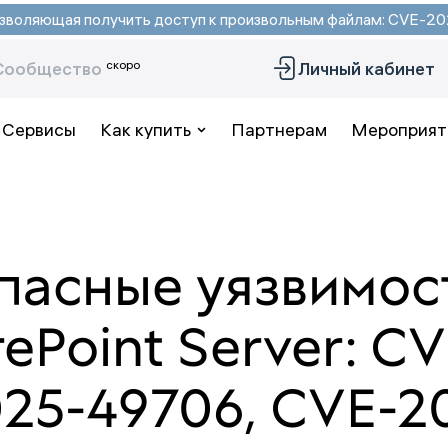
 позволяющая получить доступ к произвольным файлам: CVE-
скоро
Сообщество
Личный кабинет
Сервисы
Как купить
Партнерам
Мероприят
пасные уязвимос
rePoint Server: C
025-49706, CVE-2