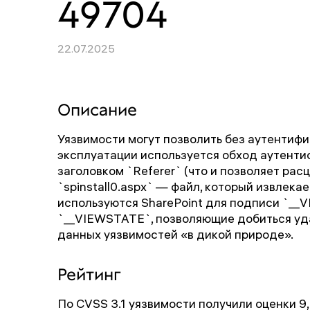
49704
22.07.2025
Описание
Уязвимости могут позволить без аутентифи
эксплуатации используется обход аутенти
заголовком `Referer` (что и позволяет ра
`spinstall0.aspx` — файл, который извлека
используются SharePoint для подписи `__
`__VIEWSTATE`, позволяющие добиться уд
данных уязвимостей «в дикой природе».
Рейтинг
По CVSS 3.1 уязвимости получили оценки 9