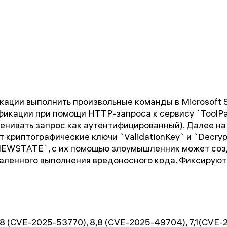
кации выполнить произвольные команды в Microsoft Sh
фикации при помощи HTTP-запроса к сервису `ToolP
сценивать запрос как аутентифицированный). Далее н
ет криптографические ключи `ValidationKey` и `Decryp
VIEWSTATE`, с их помощью злоумышленник может со
аленного выполнения вредоносного кода. Фиксируют
,8 (CVE-2025-53770), 8,8 (CVE-2025-49704), 7,1(CVE-