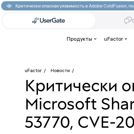
Критически опасная уязвимость в Adobe ColdFusion,
Продукты
uFactor
uFactor
/
Новости
/
Критически о
Microsoft Sha
53770, CVE-2