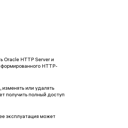
 Oracle HTTP Server и
о сформированного HTTP-
 изменять или удалять
ет получить полный доступ
, ее эксплуатация может