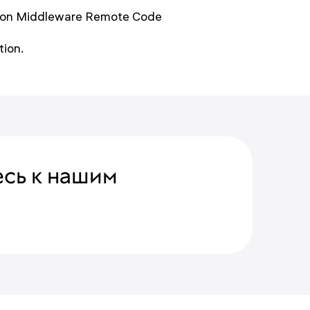
sion Middleware Remote Code
ion.
сь к нашим