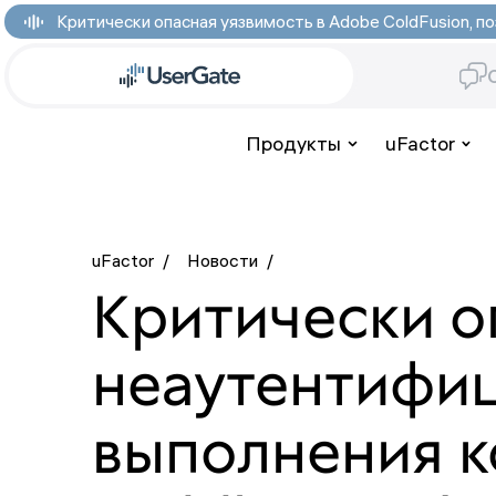
Критически опасная уязвимость в Adobe ColdFusion,
Продукты
uFactor
uFactor
/
Новости
/
Критически о
неаутентифи
выполнения ко