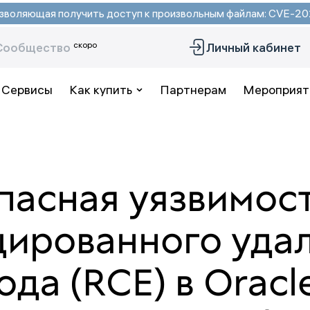
 позволяющая получить доступ к произвольным файлам: CVE-
скоро
Сообщество
Личный кабинет
Сервисы
Как купить
Партнерам
Мероприят
пасная уязвимос
цированного уда
да (RCE) в Oracl