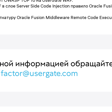
ет OWASP TOP 10 на UserGate WAF.
в слое Server Side Code Injection правило Oracle Fu
гнатуру Oracle Fusion Middleware Remote Code Execut
ьной информацией обращайте
ufactor@usergate.com