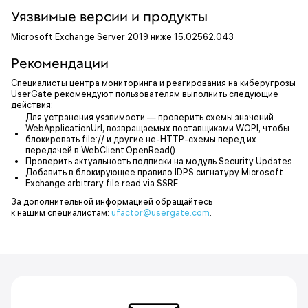
Уязвимые версии и продукты
Microsoft Exchange Server 2019 ниже 15.02562.043
Рекомендации
Специалисты центра мониторинга и реагирования на киберугрозы
UserGate рекомендуют пользователям выполнить следующие
действия:
Для устранения уязвимости — проверить схемы значений
WebApplicationUrl, возвращаемых поставщиками WOPI, чтобы
блокировать file:// и другие не-HTTP-схемы перед их
передачей в WebClient.OpenRead().
Проверить актуальность подписки на модуль Security Updates.
Добавить в блокирующее правило IDPS сигнатуру Microsoft
Exchange arbitrary file read via SSRF.
За дополнительной информацией обращайтесь
к нашим специалистам:
ufactor@usergate.com
.