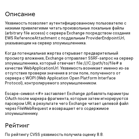
Описание
Уязвимость позволяет аутентифицированному пользователю с
низкими привилегиями читать произвольные локальные файлы
(arbitrary file access) с сервера Exchange посредством создания
EWS ReferenceAttachment с поддельным ProviderEndpointUrl,
указывающим на сервер злоумышленника.
Когда потенциальная жертва открывает предварительный
просмотр вложения, Exchange отправляет SSRF-запрос на сервер
злоумышленника, который отвечает file:///C:/path/to/file# в
качестве WebApplicationUrl. Уязвимость возникает именно из-за
отсутствия проверки значения в этом поле, полученного от
сервера с WOPI (Web Application Open Platform Interface
Protocol), контролируемого злоумышленником.
Escape-символ «#» заставляет Exchange добавлять параметры
OAuth после маркера фрагмента, которые затем игнорируются
парсером URI, в результате чего Exchange читает целевой файл
через FileWebRequest и возвращает его содержимое
злоумышленнику.
Рейтинг
По рейтингу CVSS уязвимость получила оценку 8.8.