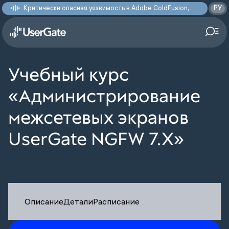
Критически опасная уязвимость в Adobe ColdFusion, позволяющая получить доступ к произвольным файлам: CVE-2026-48282
РУ
Учебный курс
«Администрирование
межсетевых экранов
UserGate NGFW 7.X»
Описание
Детали
Расписание