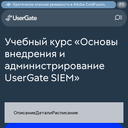
Критически опасная уязвимость в Adobe ColdFusion, позволяющая получить доступ к произвольным файлам: CVE-2026-48282
РУ
Учебный курс «Основы
внедрения и
администрирование
UserGate SIEM»
Описание
Детали
Расписание