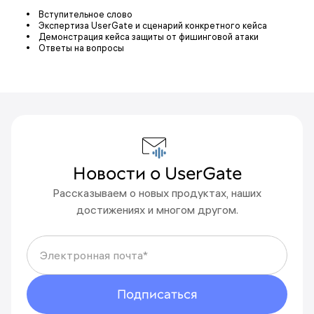
Вступительное слово
Экспертиза UserGate и сценарий конкретного кейса
Демонстрация кейса защиты от фишинговой атаки
Ответы на вопросы
Новости о UserGate
Рассказываем о новых продуктах, наших
Что-то пошло не так
достижениях и многом другом.
Пожалуйста, попробуйте еще раз
позднее.
Электронная почта*
Вы подписаны на новости
Новости будут приходить на адрес {{email}}.
Подписаться
Отменить подписку можно в любой момент.