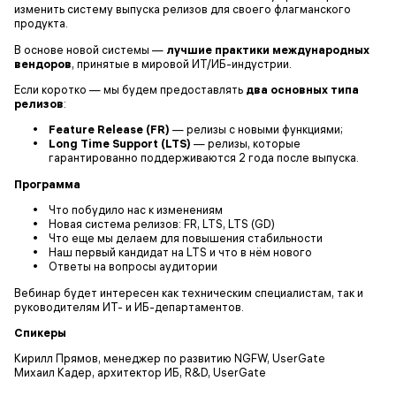
изменить систему выпуска релизов для своего флагманского
продукта.
В основе новой системы —
лучшие практики международных
вендоров
, принятые в мировой ИТ/ИБ-индустрии.
Если коротко — мы будем предоставлять
два основных типа
релизов
:
Feature Release (FR)
— релизы с новыми функциями;
Long Time Support (LTS)
— релизы, которые
гарантированно поддерживаются 2 года после выпуска.
Программа
Что побудило нас к изменениям
Новая система релизов: FR, LTS, LTS (GD)
Что еще мы делаем для повышения стабильности
Наш первый кандидат на LTS и что в нём нового
Ответы на вопросы аудитории
Вебинар будет интересен как техническим специалистам, так и
руководителям ИТ- и ИБ-департаментов.
Спикеры
Кирилл Прямов, менеджер по развитию NGFW, UserGate
Михаил Кадер, архитектор ИБ, R&D, UserGate