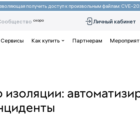
 позволяющая получить доступ к произвольным файлам: CVE-
скоро
Сообщество
Личный кабинет
Сервисы
Как купить
Партнерам
Мероприят
 изоляции: автоматизи
инциденты