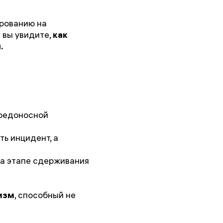
ированию на
 вы увидите,
как
.
вредоносной
ть инцидент, а
а этапе сдерживания
изм
, способный не