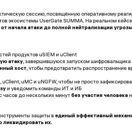
актическую сессию, посвящённую оперативному реаг
тов экосистемы UserGate SUMMA. На реальном кейсе
от начала атаки до полной нейтрализации угрозы
тей продуктов uSIEM и uClient
ую атаку
, завершившуюся запуском шифровальщика
нный хост
, чтобы предотвратить распространение 
 uClient, uMC и uNGFW, чтобы не просто зафиксирова
озу
и уведомить команды ИТ и ИБ
с часов до нескольких минут
без участия человека
н
 инструменты защиты в
единый эффективный механ
 ликвидировать их.