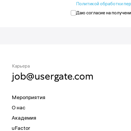
ак
Политикой обработки пе
Даю согласие на получен
е раз позднее.
Карьера
job@usergate.com
Мероприятия
О нас
Академия
uFactor