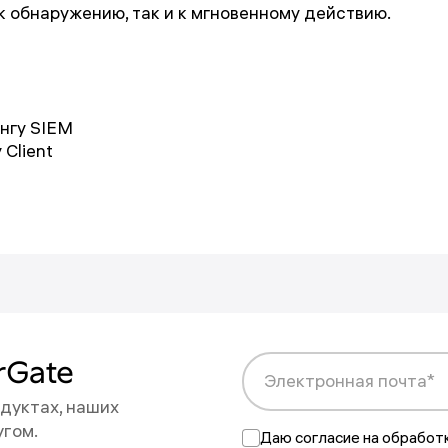
к обнаружению, так и к мгновенному действию.
нгу SIEM
Client
ны на новости
rGate
Электронная почта*
дуктах, наших
на адрес {{email}}.
угом.
 в любой момент.
Даю согласие на обработ