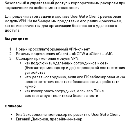
безопасный и управляемый доступ к корпоративным ресурсам при
подключении из любого местоположения.
Для решения этой задачи в составе UserGate Client реализован
модуль VPN. На вебинаре мы представим его релиз и расскажем,
как он используется для организации безопасного удалённого
доступа.
Вы увидите:
Новый кроссплатформенный VPN-клиент
Режимы подключения uClient – uNGFW и uClient – uMC
Сценарии применения модуля VPN:
как подключить удалённых сотрудников к сети
(бухгалтер, менеджер и др.) с проверкой соответствия
устройства
что делать сотруднику, если его ПК заблокирован из-за
несоответствия политике безопасности, а работать
нужно
как изолировать сотрудника, если его ПК не
соответствует политикам безопасности
Спикеры
Яна Заковряжина, менеджер по развитию UserGate Client
Евгений Дьяконов, пресейл-инженер