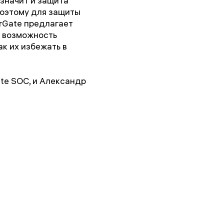
значит и защита
поэтому для защиты
erGate предлагает
е возможность
ак их избежать в
te SOC, и Александр