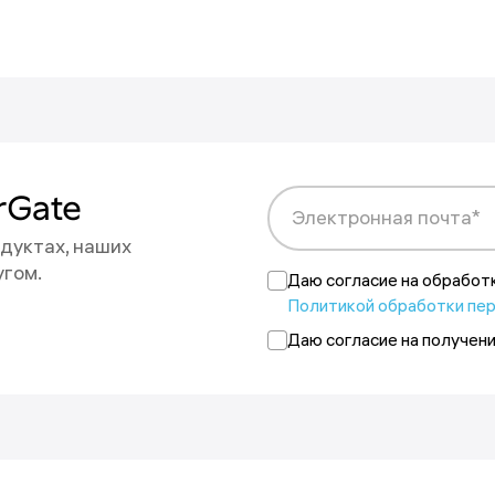
ны на новости
rGate
Электронная почта*
дуктах, наших
на адрес {{email}}.
угом.
 в любой момент.
Даю согласие на обработ
ак
Политикой обработки пе
Даю согласие на получен
е раз позднее.