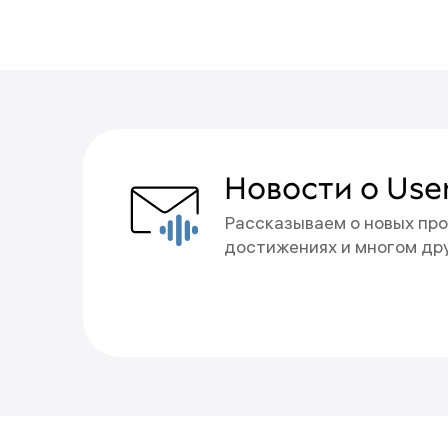
Вы подписа
Новости о Use
Рассказываем о новых про
Новости будут приходить 
достижениях и многом др
Отменить подписку можно
Что-то пошло не т
Пожалуйста, попробуйте ещ