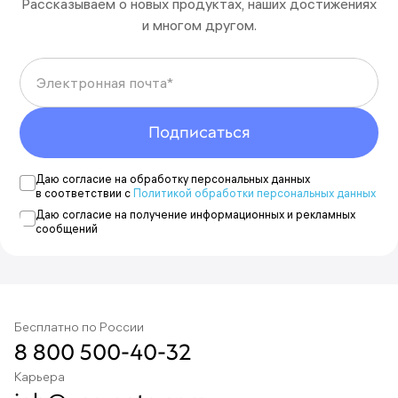
Рассказываем о новых продуктах, наших достижениях
Что-то пошло не так
и многом другом.
Пожалуйста, попробуйте еще раз позднее.
Электронная почта*
Вы подписаны на новости
Новости будут приходить на адрес {{email}}.
Подписаться
Отменить подписку можно в любой момент.
Указать другой адрес
Даю согласие на обработку персональных данных
в соответствии с
Политикой обработки персональных данных
Даю согласие на получение информационных и рекламных
сообщений
Бесплатно по России
8 800 500-40-32
Карьера