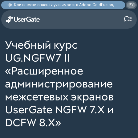
Критически опасная уязвимость в Adobe ColdFusion, позволяющая получить доступ к произвольным файлам: CVE-2026-48282
РУ
Учебный курс
UG.NGFW7 II
«Расширенное
администрирование
межсетевых экранов
UserGate NGFW 7.X и
DCFW 8.Х»