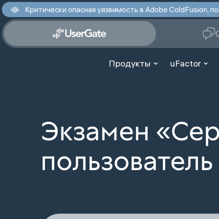
Критически опасная уязвимость в Adobe ColdFusion,
Продукты
uFactor
Экзамен «Се
пользователь