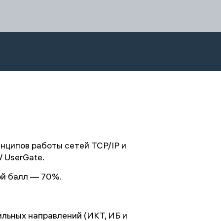
нципов работы сетей TCP/IP и
 UserGate.
ой балл — 70%.
льных направлений (ИКТ, ИБ и