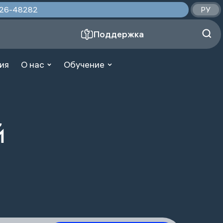
2026-48282
РУ
Поддержка
ия
О нас
Обучение
й