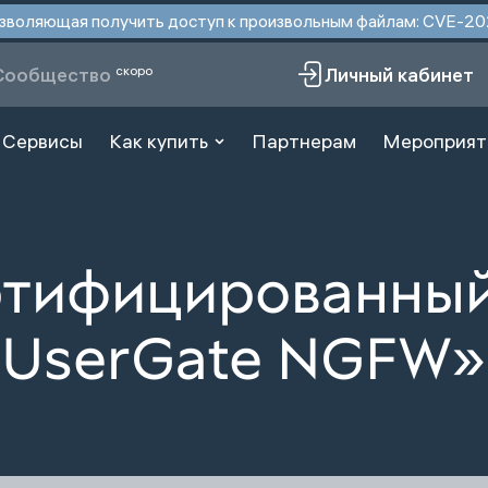
 позволяющая получить доступ к произвольным файлам: CVE-
скоро
Сообщество
Личный кабинет
Сервисы
Как купить
Партнерам
Мероприят
ртифицированны
 UserGate NGFW»