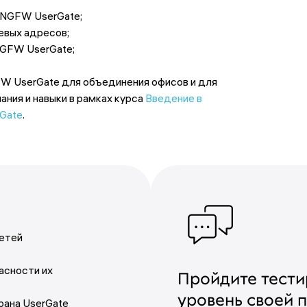
 NGFW UserGate;
евых адресов;
NGFW UserGate;
W UserGate для объединения офисов и для
ания и навыки в рамках курса
Введение в
rGate
.
сетей
асности их
Пройдите тести
уровень своей 
рана UserGate