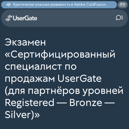
Критически опасная уязвимость в Adobe ColdFusion, позволяющая получить доступ к произвольным файлам: CVE-2026-48282
РУ
Экзамен
«Сертифицированный
специалист по
продажам UserGate
(для партнёров уровней
Registered — Bronze —
Silver)»