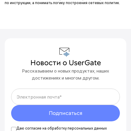
по инструкции, а понимать логику построения сетевых политик.
Новости о UserGate
Рассказываем о новых продуктах, наших
Что-то пошло не так
достижениях и многом другом.
Пожалуйста, попробуйте еще раз
позднее.
Электронная почта*
Вы подписаны на новости
Новости будут приходить на адрес {{email}}.
Подписаться
Отменить подписку можно в любой момент.
Даю согласие на обработку персональных данных
Указать другой адрес