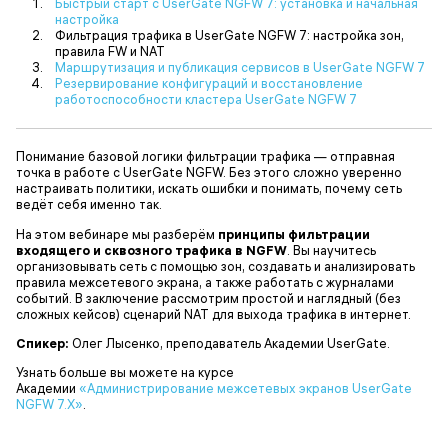
Быстрый старт с UserGate NGFW 7: установка и начальная
настройка
Фильтрация трафика в UserGate NGFW 7: настройка зон,
правила FW и NAT
Маршрутизация и публикация сервисов в UserGate NGFW 7
Резервирование конфигураций и восстановление
работоспособности кластера UserGate NGFW 7
Понимание базовой логики фильтрации трафика — отправная
точка в работе с UserGate NGFW. Без этого сложно уверенно
настраивать политики, искать ошибки и понимать, почему сеть
ведёт себя именно так.
На этом вебинаре мы разберём
принципы фильтрации
входящего и сквозного трафика в NGFW
. Вы научитесь
организовывать сеть с помощью зон, создавать и анализировать
правила межсетевого экрана, а также работать с журналами
событий. В заключение рассмотрим простой и наглядный (без
сложных кейсов) сценарий NAT для выхода трафика в интернет.
Спикер:
Олег Лысенко, преподаватель Академии UserGate.
Узнать больше вы можете на курсе
Академии
«Администрирование межсетевых экранов UserGate
NGFW 7.X»
.