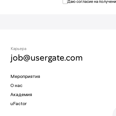
Даю согласие на получен
е раз позднее.
Карьера
job@usergate.com
Мероприятия
О нас
Академия
uFactor