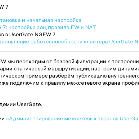
W 7:
тановка и начальная настройка
7: настройка зон, правила FW и NAT
ов в UserGate NGFW 7
становление работоспособности кластера UserGate 
W мы переходим от базовой фильтрации к построени
нарии статической маршрутизации, настроим динами
актическом примере разберём публикацию внутреннег
также подключим к правилу межсетевого экрана проф
демии UserGate.
ии
«Администрирование межсетевых экранов UserGa