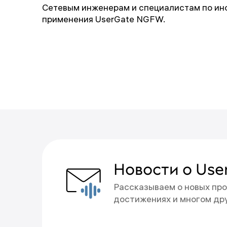
Сетевым инженерам и специалистам по инф
применения UserGate NGFW.
Вы подписа
Новости о Use
Рассказываем о новых про
Новости будут приходить 
достижениях и многом др
Отменить подписку можно
Что-то пошло не т