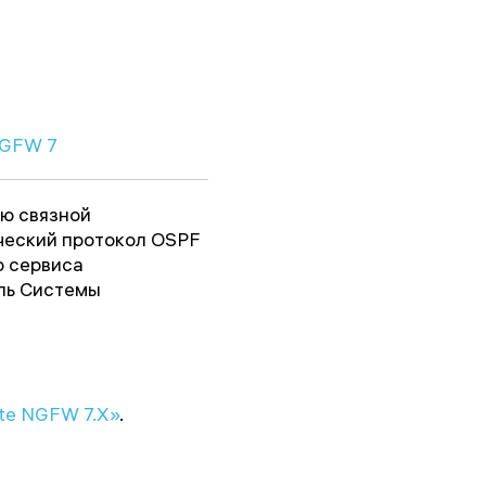
NGFW 7
ю связной
ческий протокол OSPF
о сервиса
иль Системы
te NGFW 7.X»
.