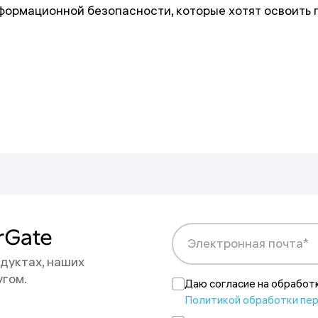
ормационной безопасности, которые хотят освоить
ны на новости
rGate
Электронная почта*
дуктах, наших
на адрес {{email}}.
угом.
 в любой момент.
Даю согласие на обработ
ак
Политикой обработки пе