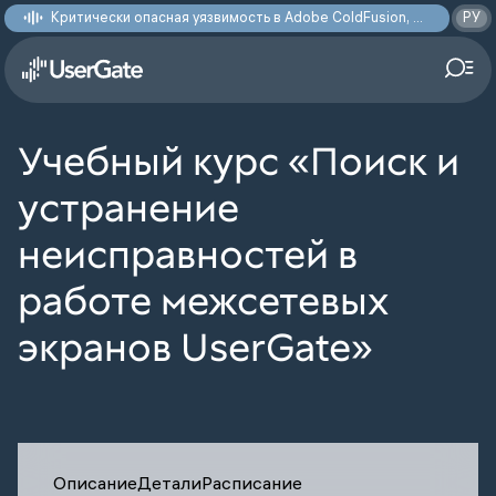
Критически опасная уязвимость в Adobe ColdFusion, позволяющая получить доступ к произвольным файлам: CVE-2026-48282
РУ
Учебный курс «Поиск и
устранение
неисправностей в
работе межсетевых
экранов UserGate»
Описание
Детали
Расписание